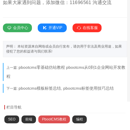
如果大家遇到问题，添加微信：11696561 沟通交流
会员中心
开通VIP
在线客服
声明： 本站资源来自网络或会员自行发布，请勿用于非法及商业用途，如果
侵犯了您的权益请与我们联系!
pbootcms零基础仿站教程 pbootcms从0到1企业网站开发教
上一篇:
程
pbootcms模板标签总结, pbootcms标签使用技巧总结
下一篇:
栏目导航
SEO
前端
PbootCMS教程
编程