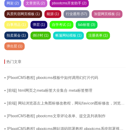
网架 (2)
文章资讯 (2)
pbootcms开发助手 (2)
风景民宿网页模板 (1)
能源 (1)
行业通用 (57)
加盟网页模板 (1)
白事用品 (1)
弹层 (1)
自学考试 (1)
tab标签 (3)
拍卖展会 (1)
倒计时 (1)
帐篷网站模板 (1)
注册表单 (1)
弹出层 (1)
热门文章
12-25
• [
PbootCMS教程
]
pbootcms模板中如何调用幻灯片代码
03-16
• [
前端
]
html网页之meta标签大全集合 meta标签整理
01-14
• [
前端
]
网站浏览器左上角图标修改教程，网站favicon图标修改，浏览器
网站图标修改
07-16
• [
PbootCMS教程
]
pbootcms文章评论表单、提交及列表制作
04-15
• [
PbootCMS教程
]
pbootcms网站源码部署教程,pbootcms系统部署视频