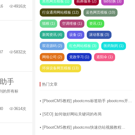
黑色网页模板 (1)
殡葬服务 (2)
tab切换 (3)
16
4916次
行业通用网站模板 (12)
蓝色网页模板 (10)
猫粮 (1)
空调维修 (1)
资讯 (1)
新闻资讯 (4)
设备 (2)
滚动客服 (3)
双语源码 (2)
红色网站模板 (3)
医药制药 (1)
07
5832次
网络公司 (2)
党政学习 (1)
遮阳伞 (1)
环保设备网页模板 (13)
签助手
热门文章
用到的所有标
06-10
• [
PbootCMS教程
]
pbootcms标签助手 pbootcms开发
助手 pbootcms模板标签生成器软件
30
3614次
07-22
• [
SEO
]
如何做好网站关键词的布局
04-29
• [
PbootCMS教程
]
pbootcms快速仿站视频教程
pbootcms实战建站开发教程