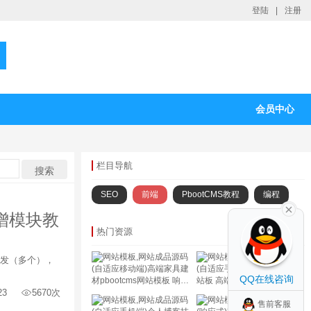
登陆
|
注册
会员中心
栏目导航
SEO
前端
PbootCMS教程
编程
新增模块教
热门资源
开发（多个），
(自适应移动端)高端家具建
(自适应手机端)企业通用网
QQ在线咨询
材pbootcms网站模板 响应
站板 高端宽屏大气的
23
5670次
式网站装修全屋定制网站源
pbootcms企业网站源码下
售前客服
码下载
载