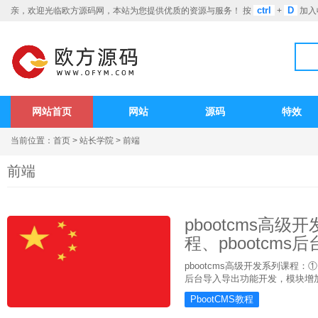
ctrl
D
亲，欢迎光临欧方源码网，本站为您提供优质的资源与服务！ 按
+
加入
网站首页
网站
源码
特效
当前位置：
首页
>
站长学院
>
前端
前端
pbootcms高级
程、pbootcm
pbootcms高级开发系列课程
后台导入导出功能开发，模块增加
PbootCMS教程