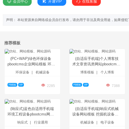
会员中心
开通VIP
在线客服
声明： 本站资源来自网络或会员自行发布，请勿用于非法及商业用途，如果侵犯
推荐模板
(PC+WAP)绿色环保设备
(自适应手机端)个人博客技
pbootcms企业网站模板 环保
术文章资讯类网站pbootcms
企业网站源码下载
模板 响应式宽屏大气的新闻网
环保设备
|
机械设备
博客模板
|
个人博客
站源码下载
PB模板
VIP
PB模板
VIP
2285
7388
(响应式)蓝色自适用手机端
(自适应手机端)响应式机械
环境工程设备pbootcms网站
设备网站模板 挖掘机设备
模板 html5环保设备网站源码
pbootcms网站模板 黄色大型
响应式
|
行业通用
机械设备
|
电子设备
下载
采矿设备网站源码下载