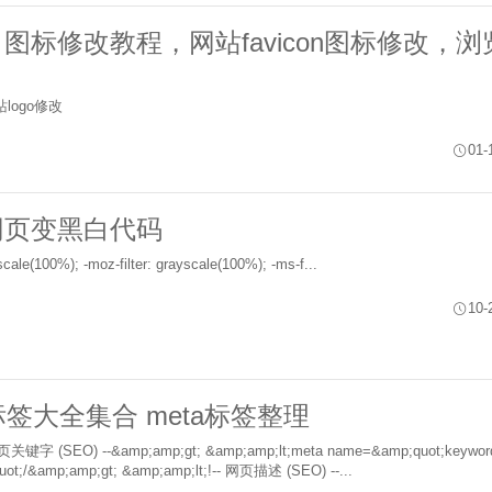
图标修改教程，网站favicon图标修改，
ogo修改
01-
 网页变黑白代码
<style> html{ -webkit-filter: grayscale(100%); -moz-filter: grayscale(100%); -ms-f...
10-
a标签大全集合 meta标签整理
字 (SEO) --&amp;amp;gt; &amp;amp;lt;meta name=&amp;quot;keyword
content=&amp;quot;bolg&amp;quot;/&amp;amp;gt; &amp;amp;lt;!-- 网页描述 (SEO) --...