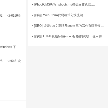
05-01
• [
PbootCMS教程
]
pbootcms模板标签总结,
pbootcms标签使用技巧总结
01-28
• [
前端
]
WebStorm代码格式化快捷键
02
6159次
01-04
• [
SEO
]
谈谈seo文章以及seo文章的写作有哪些技
巧？
02-02
• [
前端
]
HTML视频标签(video标签)的调取、使用和自
动播放的设置
indows 下
28
6451次