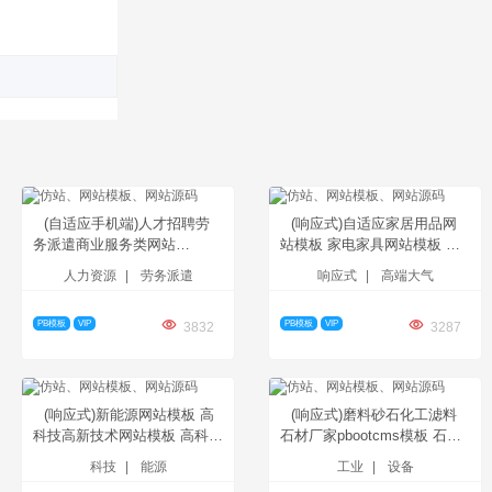
(自适应手机端)人才招聘劳
(响应式)自适应家居用品网
务派遣商业服务类网站
站模板 家电家具网站模板 宽
pbootcms模板 企业服务培训
屏大气的净水器设备网站
人力资源
|
劳务派遣
响应式
|
高端大气
人力资源公司网站源码下载
pbootcms模板 智能电子设备
网站源码下载
PB模板
VIP
PB模板
VIP
3832
3287
(响应式)新能源网站模板 高
(响应式)磨料砂石化工滤料
科技高新技术网站模板 高科技
石材厂家pbootcms模板 石英
能源pbootcms网站模板 技术
砂金刚砂化工工业生产网站源
科技
|
能源
工业
|
设备
网站源码下载
码下载