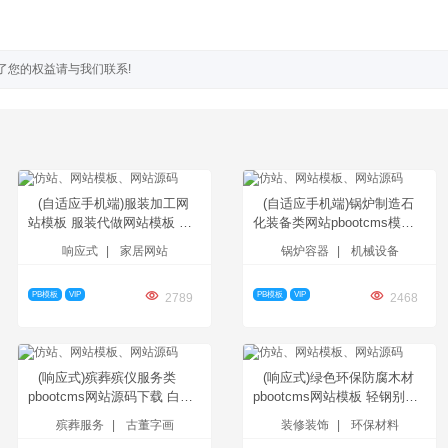
了您的权益请与我们联系!
(自适应手机端)服装加工网
(自适应手机端)锅炉制造石
站模板 服装代做网站模板 服
化装备类网站pbootcms模板
装服饰网站源码下载
压力容器网站源码下载
响应式
|
家居网站
锅炉容器
|
机械设备
PBOOTCMS响应式服装定制
类网站模板 html5服装官网模
PB模板
VIP
PB模板
VIP
板下载
2789
2468
(响应式)殡葬殡仪服务类
(响应式)绿色环保防腐木材
pbootcms网站源码下载 白事
pbootcms网站模板 轻钢别墅
殡葬服务网站模板
建材网站模板源码下载
殡葬服务
|
古董字画
装修装饰
|
环保材料