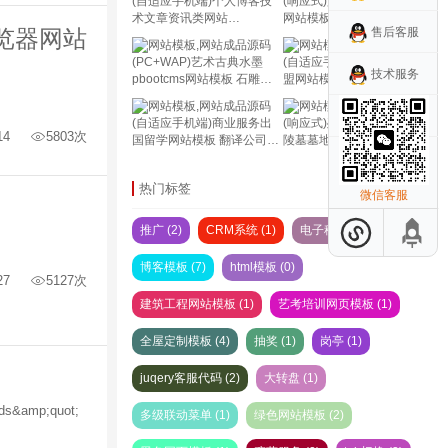
(自适应手机端)个人博客技
(响应式)宠物用品pbootcms
术文章资讯类网站
网站模板 猫粮狗粮宠物粮食
浏览器网站
售后客服
pbootcms模板 响应式宽屏
网站模板 宠物零食
大气的新闻网站源码下载
pbootcms网站源码下载
(PC+WAP)艺术古典水墨
(自适应手机端)美食小吃加
技术服务
pbootcms网站模板 石雕雕
盟网站模板 商业服务网站模
刻类企业网站模板 古典艺术
板 餐饮管理网站pbootcms
风格pbootcms网站源码下
模板 美食小吃网站源码下载
(自适应手机端)商业服务出
(响应式)殡葬用品网站模板
载
14
5803次
国留学网站模板 翻译公司
陵墓墓地网站pbootcms模
pbootcms网站模板下载 语
板 殡葬服务行业网站源码下
言翻译机构类网站
载
热门标签
pbootcms源码
微信客服
推广 (2)
CRM系统 (1)
电子秤网页模板 (1)
博客模板 (7)
html模板 (0)
27
5127次
建筑工程网站模板 (1)
艺考培训网页模板 (1)
全屋定制模板 (4)
抽奖 (1)
岗亭 (1)
juqery客服代码 (2)
大转盘 (1)
s&amp;quot;
多级联动菜单 (1)
绿色网站模板 (2)