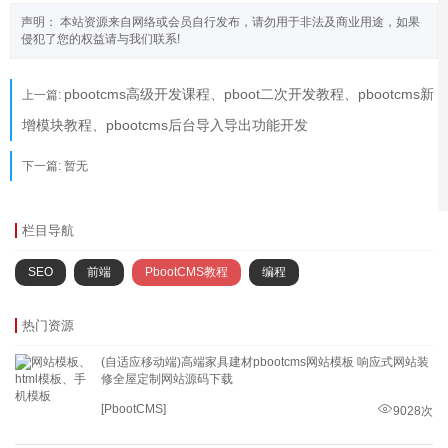
声明： 本站资源来自网络或会员自行发布，请勿用于非法及商业用途，如果
侵犯了您的权益请与我们联系!
pbootcms高级开发课程、pboot二次开发教程、pbootcms新
上一篇:
增模块教程、pbootcms后台导入导出功能开发
下一篇: 暂无
栏目导航
SEO
前端
PbootCMS教程
编程
热门资源
(自适应移动端)高端家具建材pbootcms网站模板 响应式网站装
修全屋定制网站源码下载
[PbootCMS]
9028次