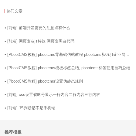
热门文章
02-24
• [
前端
]
前端开发需要的注意点有什么
10-27
• [
前端
]
网页变灰js特效 网页变黑白代码
04-15
• [
PbootCMS教程
]
pbootcms零基础仿站教程 pbootcms从0到1企业网站
开发教程
05-01
• [
PbootCMS教程
]
pbootcms模板标签总结, pbootcms标签使用技巧总结
10-20
• [
PbootCMS教程
]
pbootcms设置伪静态规则
01-09
• [
前端
]
css设置省略号显示一行内容二行内容三行内容
11-18
• [
前端
]
JS判断是不是手机端
推荐模板