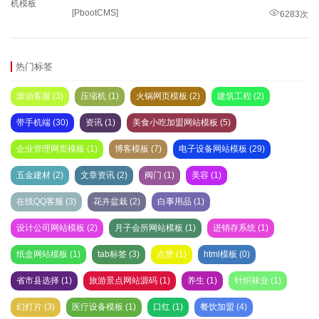
[PbootCMS]
6283次
热门标签
滚动客服 (3)
压缩机 (1)
火锅网页模板 (2)
建筑工程 (2)
带手机端 (30)
资讯 (1)
美食小吃加盟网站模板 (5)
企业管理网页模板 (1)
博客模板 (7)
电子设备网站模板 (29)
五金建材 (2)
文章资讯 (2)
阀门 (1)
美容 (1)
在线QQ客服 (3)
花卉盆栽 (2)
白事用品 (1)
设计公司网站模板 (2)
月子会所网站模板 (1)
进销存系统 (1)
纸盒网站模板 (1)
tab标签 (3)
点赞 (1)
html模板 (0)
省市县选择 (1)
旅游景点网站源码 (1)
养生 (1)
针织袜业 (1)
幻灯片 (3)
医疗设备模板 (1)
口红 (1)
餐饮加盟 (4)