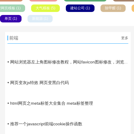
网页模板 (1)
大气模板 (5)
建站公司 (1)
除甲醛 (1)
单页 (1)
新能源 (1)
前端
更多
01-14
• 网站浏览器左上角图标修改教程，网站favicon图标修改，浏览器
网站图标修改
10-27
• 网页变灰js特效 网页变黑白代码
03-16
• html网页之meta标签大全集合 meta标签整理
03-07
• 推荐一个javascript前端cookie操作函数