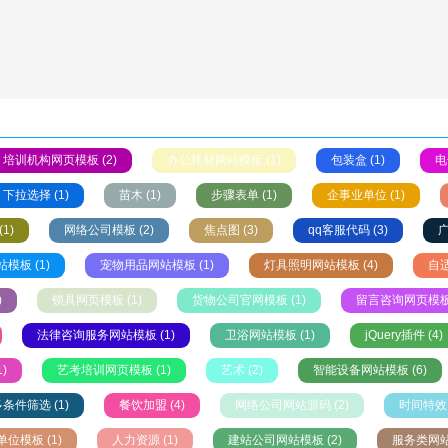
培训机构网页模板 (2)
办公耗材网站模板 (1)
包装盒 (1)
电
下拉选择 (1)
苗木 (1)
步骤表单 (1)
企事业单位 (1)
1)
网络公司模板 (2)
焦点图 (3)
qq客服代码 (3)
广
模板 (1)
宠物用品网站模板 (1)
灯具照明网站模板 (4)
自适
)
锁具网页模板 (1)
货物公司官网模板 (1)
留言咨询网页模板 
法律咨询服务网站模板 (1)
卫浴网站模板 (1)
jQuery插件 (4)
)
艺考培训网页模板 (1)
艺术 (2)
智能设备网站模板 (6)
条件筛选 (1)
餐饮加盟 (4)
网络公司网站源码 (2)
时间特效 
位模板 (1)
人力资源 (1)
建站公司网站模板 (2)
服务类网站模