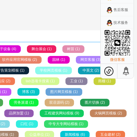
售后客服
技术服务
更多
子设备 (4)
舞台展会 (1)
树苗 (1)
软件应用官网模板 (2)
园林 (1)
网页客服 (3)
微信客服
告策划模板 (1)
学校网页模板 (1)
中英文 (2)
应 (2)
tab选项卡搜索 (1)
工业 (1)
雨棚 (1)
(1)
博客 (3)
图片网页模板 (1)
劳务派遣 (1)
双语源码 (2)
图片切换 (2)
品牌加盟 (1)
工程建筑网站模板 (9)
火锅网页模板 (2)
(2)
口红 (1)
中专大专网站模板 (1)
板 (1)
公益单位 (1)
新闻模板 (6)
五金建材 (2)