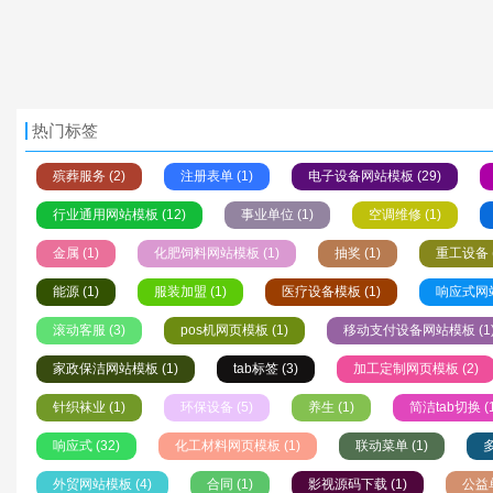
热门标签
殡葬服务 (2)
注册表单 (1)
电子设备网站模板 (29)
行业通用网站模板 (12)
事业单位 (1)
空调维修 (1)
金属 (1)
化肥饲料网站模板 (1)
抽奖 (1)
重工设备 (
能源 (1)
服装加盟 (1)
医疗设备模板 (1)
响应式网站
滚动客服 (3)
pos机网页模板 (1)
移动支付设备网站模板 (1
家政保洁网站模板 (1)
tab标签 (3)
加工定制网页模板 (2)
针织袜业 (1)
环保设备 (5)
养生 (1)
简洁tab切换 (1
响应式 (32)
化工材料网页模板 (1)
联动菜单 (1)
多
外贸网站模板 (4)
合同 (1)
影视源码下载 (1)
公益单